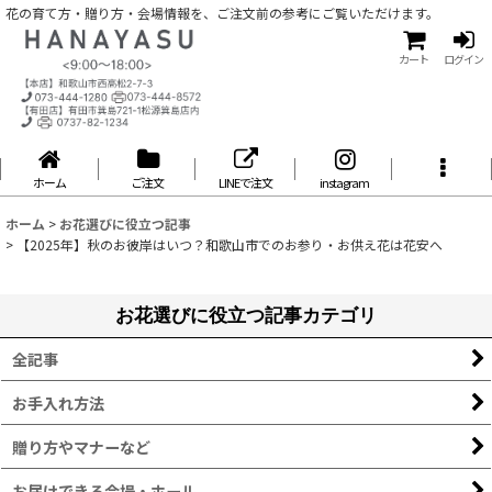
花の育て方・贈り方・会場情報を、ご注文前の参考にご覧いただけます。
カート
ログイン
ホーム
ご注文
LINEで注文
instagram
ホーム
>
お花選びに役立つ記事
>
【2025年】秋のお彼岸はいつ？和歌山市でのお参り・お供え花は花安へ
お花選びに役立つ記事カテゴリ
全記事
お手入れ方法
贈り方やマナーなど
お届けできる会場・ホール