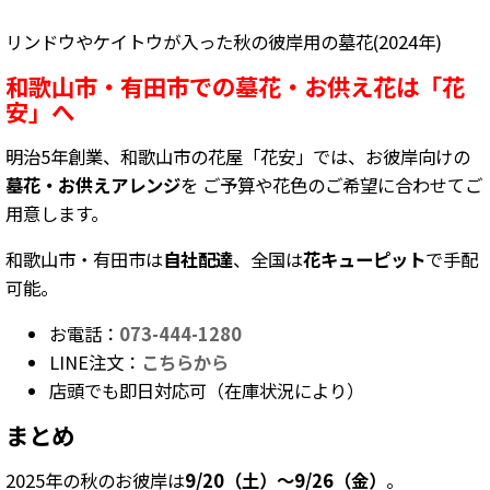
リンドウやケイトウが入った秋の彼岸用の墓花(2024年)
和歌山市・有田市での墓花・お供え花は「花
安」へ
明治5年創業、和歌山市の花屋「花安」では、お彼岸向けの
墓花・お供えアレンジ
を ご予算や花色のご希望に合わせてご
用意します。
和歌山市・有田市は
自社配達
、全国は
花キューピット
で手配
可能。
お電話：
073-444-1280
LINE注文：
こちらから
店頭でも即日対応可（在庫状況により）
まとめ
2025年の秋のお彼岸は
9/20（土）〜9/26（金）
。