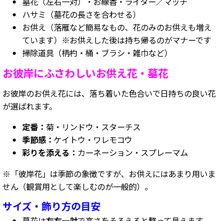
墓花（左右一対）・お線香・ライター／マッチ
ハサミ（墓花の長さを合わせる）
お供え（落雁など簡易なもの、花のみのお供えも増え
ています）※お供えした後は持ち帰るのがマナーです
掃除道具（柄杓・桶・ブラシ・雑巾など）
お彼岸にふさわしいお供え花・墓花
お彼岸のお供え花には、落ち着いた色合いで日持ちの良い花
が選ばれます。
定番：
菊・リンドウ・スターチス
季節感：
ケイトウ・ワレモコウ
彩りを添える：
カーネーション・スプレーマム
※「彼岸花」は季節の象徴ですが、お供えにはあまり用いま
せん（観賞用として楽しむのが一般的）。
サイズ・飾り方の目安
墓花は
左右一対
で高さをそろえると整って見えます。