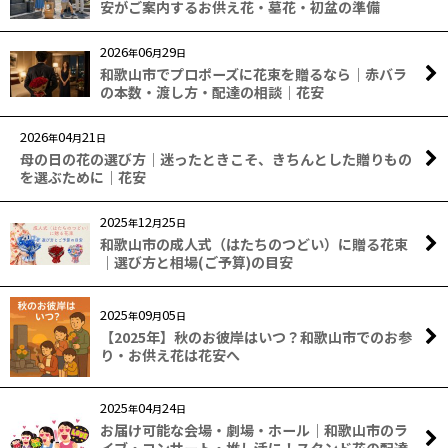
安がご案内するお供え花・墓花・初盆の準備
カテゴリ
:
2026
06
29
年
月
日
和歌山市でプロポーズに花束を贈るなら｜赤バラ
絞り込む
の本数・渡し方・配達の相談｜花安
2026
04
21
年
月
日
母の日の花の選び方｜迷ったときこそ、きちんとした贈りもの
を選ぶために｜花安
2025
12
25
年
月
日
和歌山市の成人式（はたちのつどい）に贈る花束
｜選び方と相場(ご予算)の目安
2025
09
05
年
月
日
【2025年】秋のお彼岸はいつ？和歌山市でのお参
り・お供え花は花安へ
2025
04
24
年
月
日
お届け可能な会場・劇場・ホール｜和歌山市のラ
イブ・コンサート・推し活に！スタンド花の配達