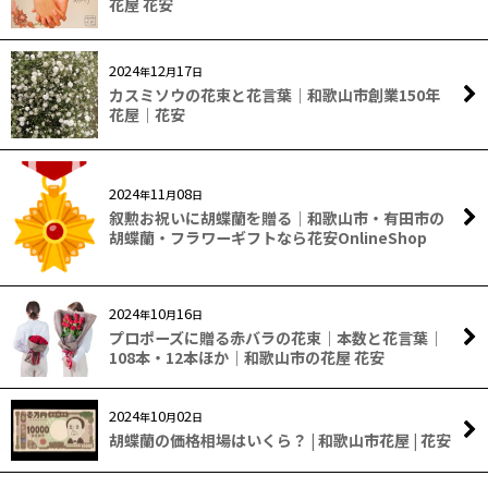
花屋 花安
2024
12
17
年
月
日
カスミソウの花束と花言葉｜和歌山市創業150年
花屋｜花安
2024
11
08
年
月
日
叙勲お祝いに胡蝶蘭を贈る｜和歌山市・有田市の
胡蝶蘭・フラワーギフトなら花安OnlineShop
2024
10
16
年
月
日
プロポーズに贈る赤バラの花束｜本数と花言葉｜
108本・12本ほか｜和歌山市の花屋 花安
2024
10
02
年
月
日
胡蝶蘭の価格相場はいくら？ | 和歌山市花屋 | 花安