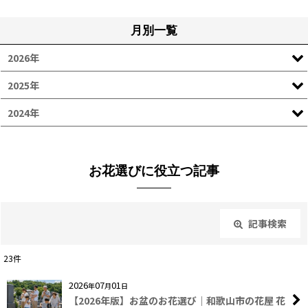
月別一覧
2026年
2025年
2024年
お花選びに役立つ記事
記事検索
閉じる
23
件
キーワード
:
2026
07
01
年
月
日
【2026年版】お盆のお花選び｜和歌山市の花屋 花