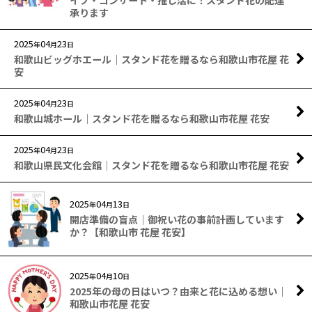
承ります
2025
04
23
年
月
日
和歌山ビッグホエール｜スタンド花を贈るなら和歌山市花屋 花
安
2025
04
23
年
月
日
和歌山城ホール｜スタンド花を贈るなら和歌山市花屋 花安
2025
04
23
年
月
日
和歌山県民文化会館｜スタンド花を贈るなら和歌山市花屋 花安
2025
04
13
年
月
日
開店準備の盲点｜御祝い花の事前計画しています
か？【和歌山市 花屋 花安】
2025
04
10
年
月
日
2025年の母の日はいつ？由来と花に込める想い｜
和歌山市花屋 花安