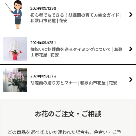
2024
09
29
年
月
日
初心者でもできる！胡蝶蘭の育て方完全ガイド |
和歌山市花屋 | 花安
2024
09
25
年
月
日
御祝いに胡蝶蘭を送るタイミングについて | 和歌
山市花屋 | 花安
2024
09
17
年
月
日
胡蝶蘭の贈り方とマナー | 和歌山市花屋 | 花安
お花のご注文・ご相談
どの商品を選べばよいか迷われた場合も、色合い・ご予