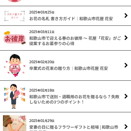
2025
03
25
年
月
日
お花の名札 書き方ガイド｜和歌山市花屋 花安
2025
03
11
年
月
日
和歌山市で迎える春のお彼岸 ～ 花屋「花安」がご
提案するお墓参りの心得
2025
02
20
年
月
日
卒業式の花束の贈り方｜和歌山市花屋 花安
2025
02
18
年
月
日
和歌山市で送別・退職用のお花を贈るなら？失敗
しないための3つのポイント！
2025
01
29
年
月
日
愛妻の日に贈るフラワーギフトと相場 | 和歌山市