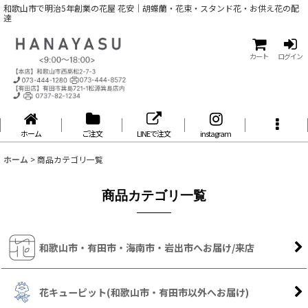
和歌山市で明治5年創業の花屋 花安｜胡蝶蘭・花束・スタンド花・お供え花の配
達
カート
ログイン
ホーム
ご注文
LINEで注文
instagram
ホーム
>
商品カテゴリ一覧
商品カテゴリ一覧
和歌山市・有田市・海南市・岩出市へお届け/来店
花キューピット(和歌山市・有田市以外へお届け)