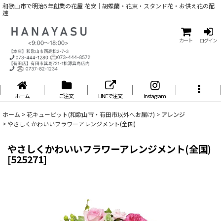
和歌山市で明治5年創業の花屋 花安｜胡蝶蘭・花束・スタンド花・お供え花の配
達
カート
ログイン
ホーム
ご注文
LINEで注文
instagram
ホーム
>
花キューピット(和歌山市・有田市以外へお届け)
>
アレンジ
>
やさしくかわいいフラワーアレンジメント(全国)
やさしくかわいいフラワーアレンジメント(全国)
[
525271
]