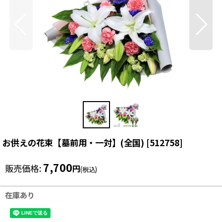
お供えの花束【墓前用・一対】(全国)
[
512758
]
7,700
販売価格
:
円
(税込)
在庫あり