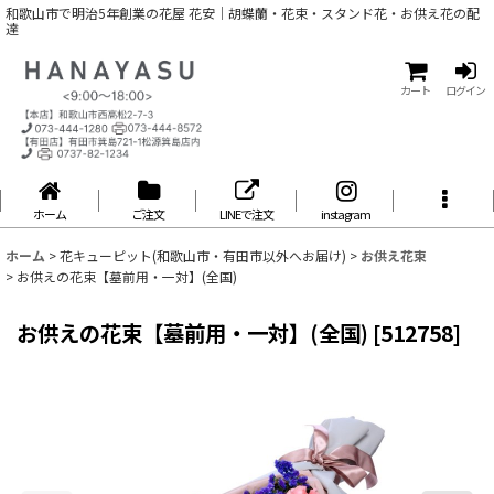
和歌山市で明治5年創業の花屋 花安｜胡蝶蘭・花束・スタンド花・お供え花の配
達
カート
ログイン
ホーム
ご注文
LINEで注文
instagram
ホーム
>
花キューピット(和歌山市・有田市以外へお届け)
>
お供え花束
>
お供えの花束【墓前用・一対】(全国)
お供えの花束【墓前用・一対】(全国)
[
512758
]