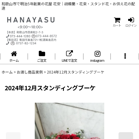
和歌山市で明治5年創業の花屋 花安｜胡蝶蘭・花束・スタンド花・お供え花の配
達
カート
ログイン
ホーム
ご注文
LINEで注文
instagram
ホーム
>
お渡し商品実例
>
2024年12月スタンディングブーケ
2024年12月スタンディングブーケ