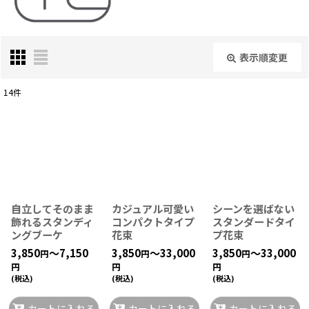
表示順変更
閉じる
14
件
サブカテゴリ
:
表示数
:
並び順
:
自立してそのまま
カジュアル可愛い
シーンを選ばない
飾れるスタンディ
コンパクトタイプ
スタンダードタイ
ングブーケ
花束
プ花束
絞り込む
3,850
～7,150
3,850
～33,000
3,850
～33,000
円
円
円
円
円
円
(税込)
(税込)
(税込)
カートに入れる
カートに入れる
カートに入れる