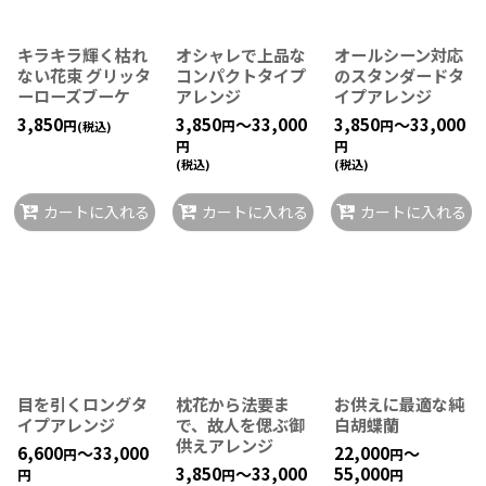
キラキラ輝く枯れ
オシャレで上品な
オールシーン対応
ない花束 グリッタ
コンパクトタイプ
のスタンダードタ
ーローズブーケ
アレンジ
イプアレンジ
3,850
3,850
～33,000
3,850
～33,000
円
円
円
(税込)
円
円
(税込)
(税込)
カートに入れる
カートに入れる
カートに入れる
目を引くロングタ
枕花から法要ま
お供えに最適な純
イプアレンジ
で、故人を偲ぶ御
白胡蝶蘭
供えアレンジ
6,600
～33,000
22,000
～
円
円
3,850
～33,000
55,000
円
円
円