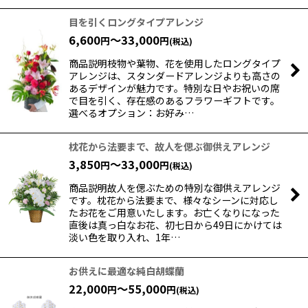
目を引くロングタイプアレンジ
6,600
～33,000
円
円
(税込)
商品説明枝物や葉物、花を使用したロングタイプ
アレンジは、スタンダードアレンジよりも高さの
あるデザインが魅力です。特別な日やお祝いの席
で目を引く、存在感のあるフラワーギフトです。
選べるオプション：お好み…
枕花から法要まで、故人を偲ぶ御供えアレンジ
3,850
～33,000
円
円
(税込)
商品説明故人を偲ぶための特別な御供えアレンジ
です。枕花から法要まで、様々なシーンに対応し
たお花をご用意いたします。お亡くなりになった
直後は真っ白なお花、初七日から49日にかけては
淡い色を取り入れ、1年…
お供えに最適な純白胡蝶蘭
22,000
～55,000
円
円
(税込)