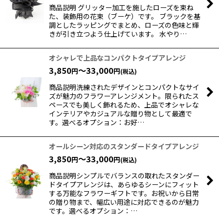
商品説明 グリッター加工を施したローズを束ね
た、装飾用の花束（ブーケ）です。 ブラックを基
調としたラッピングでまとめ、ローズの色味と輝
きが引き立つよう仕上げています。 水やり…
オシャレで上品なコンパクトタイプアレンジ
3,850
～33,000
円
円
(税込)
商品説明洗練されたデザインとコンパクトなサイ
ズが魅力のフラワーアレンジメント。限られたス
ペースでも美しく飾れるため、上品でオシャレな
インテリアやカジュアルな贈り物として最適で
す。選べるオプション：お好…
オールシーン対応のスタンダードタイプアレンジ
3,850
～33,000
円
円
(税込)
商品説明シンプルでバランスの取れたスタンダー
ドタイプアレンジは、あらゆるシーンにフィット
する万能なフラワーギフトです。お祝いから日常
の贈り物まで、幅広い用途に対応できるのが魅力
です。選べるオプション：…