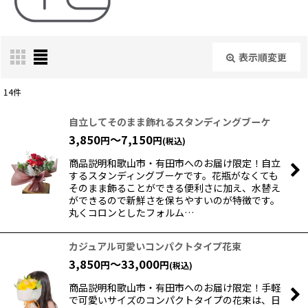
表示順変更
閉じる
14
件
サブカテゴリ
:
自立してそのまま飾れるスタンディングブーケ
3,850
～7,150
円
円
(税込)
表示数
:
商品説明和歌山市・有田市へのお届け限定！自立
するスタンディングブーケです。花瓶がなくても
そのまま飾ることができる便利さに加え、水替え
ができるので新鮮さを保ちやすいのが特徴です。
並び順
:
丸くコロンとしたフォルム…
絞り込む
カジュアル可愛いコンパクトタイプ花束
3,850
～33,000
円
円
(税込)
商品説明和歌山市・有田市へのお届け限定！手軽
で可愛いサイズのコンパクトタイプの花束は、日