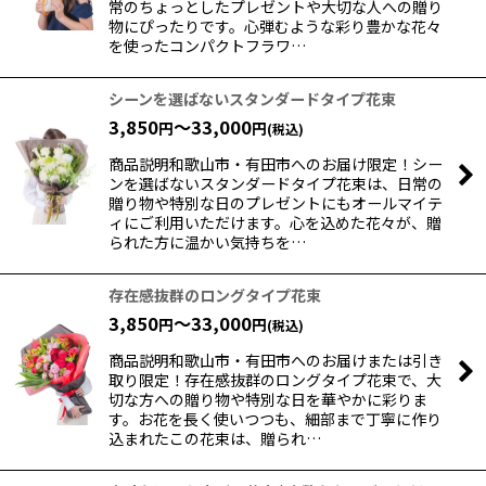
常のちょっとしたプレゼントや大切な人への贈り
物にぴったりです。心弾むような彩り豊かな花々
を使ったコンパクトフラワ…
シーンを選ばないスタンダードタイプ花束
3,850
～33,000
円
円
(税込)
商品説明和歌山市・有田市へのお届け限定！シー
ンを選ばないスタンダードタイプ花束は、日常の
贈り物や特別な日のプレゼントにもオールマイテ
ィにご利用いただけます。心を込めた花々が、贈
られた方に温かい気持ちを…
存在感抜群のロングタイプ花束
3,850
～33,000
円
円
(税込)
商品説明和歌山市・有田市へのお届けまたは引き
取り限定！存在感抜群のロングタイプ花束で、大
切な方への贈り物や特別な日を華やかに彩りま
す。お花を長く使いつつも、細部まで丁寧に作り
込まれたこの花束は、贈られ…