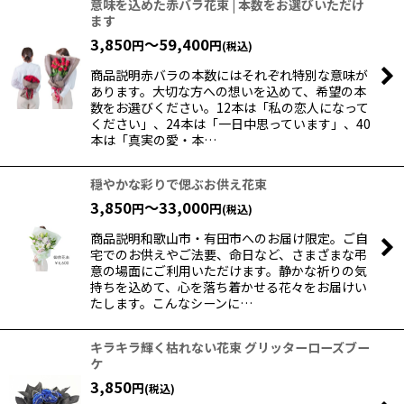
意味を込めた赤バラ花束 | 本数をお選びいただけ
ます
3,850
～59,400
円
円
(税込)
商品説明赤バラの本数にはそれぞれ特別な意味が
あります。大切な方への想いを込めて、希望の本
数をお選びください。12本は「私の恋人になって
ください」、24本は「一日中思っています」、40
本は「真実の愛・本…
穏やかな彩りで偲ぶお供え花束
3,850
～33,000
円
円
(税込)
商品説明和歌山市・有田市へのお届け限定。ご自
宅でのお供えやご法要、命日など、さまざまな弔
意の場面にご利用いただけます。静かな祈りの気
持ちを込めて、心を落ち着かせる花々をお届けい
たします。こんなシーンに…
キラキラ輝く枯れない花束 グリッターローズブー
ケ
3,850
円
(税込)