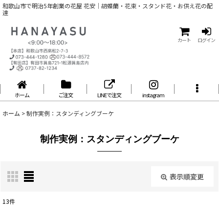
和歌山市で明治5年創業の花屋 花安｜胡蝶蘭・花束・スタンド花・お供え花の配
達
カート
ログイン
ホーム
ご注文
LINEで注文
instagram
ホーム
>
制作実例：スタンディングブーケ
制作実例：スタンディングブーケ
表示順変更
閉じる
13
件
表示数
: